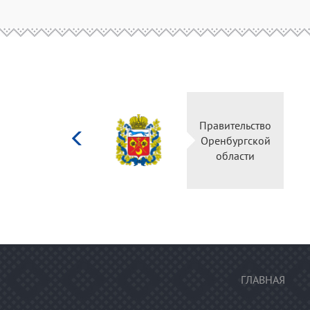
Министерство
Правительство
культуры
Оренбургской
Российской
области
федерации
ГЛАВНАЯ