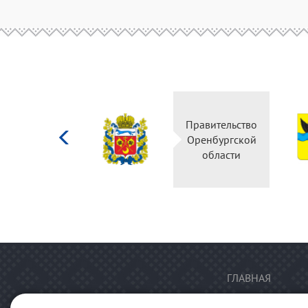
Министерство
Правительство
культуры
Оренбургской
Российской
области
федерации
ГЛАВНАЯ