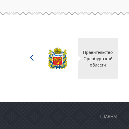
Министерство
Правите
культуры
Оренбу
Российской
обла
федерации
ГЛАВНАЯ