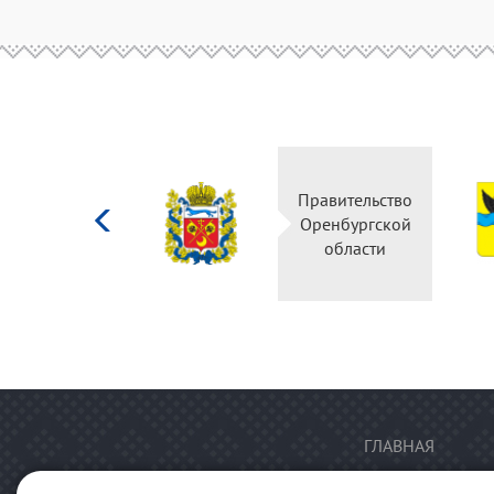
Министерство
Правительство
культуры
Оренбургской
Российской
области
федерации
ГЛАВНАЯ