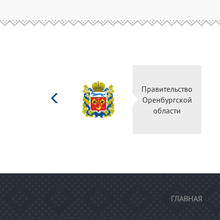
Министерство
Правительство
культуры
Оренбургской
Российской
области
федерации
ГЛАВНАЯ