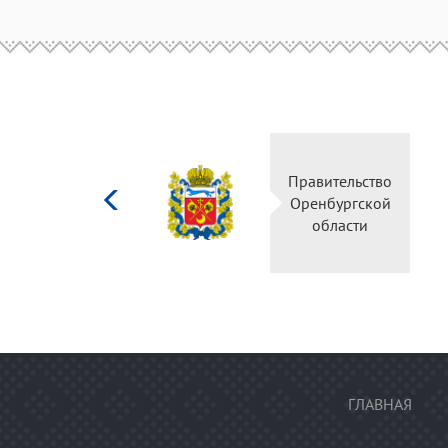
Министерство
Правительство
культуры
Оренбургской
Российской
области
федерации
ГЛАВНАЯ