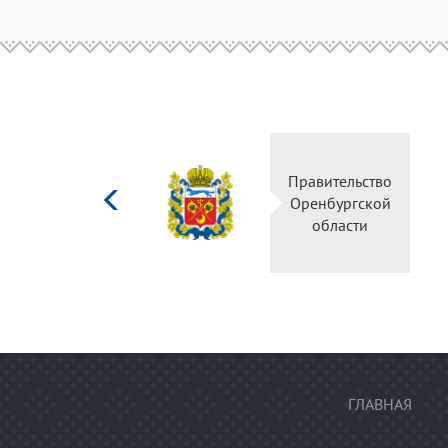
Министерство
Прави
культуры
Оренб
Российской
об
федерации
ГЛАВНАЯ