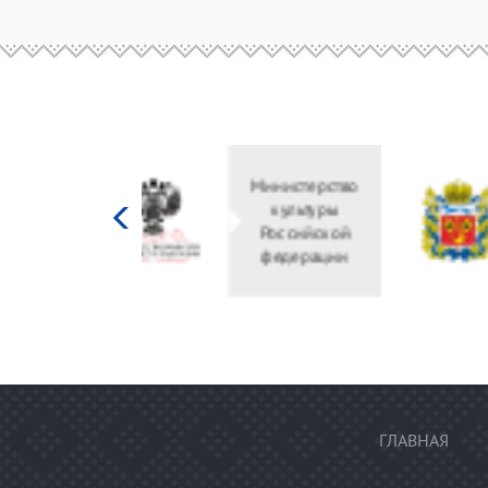
Министерство
культуры
Российской
федерации
ГЛАВНАЯ