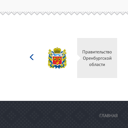
Министерство
Прав
культуры
Орен
Российской
о
федерации
ГЛАВНАЯ