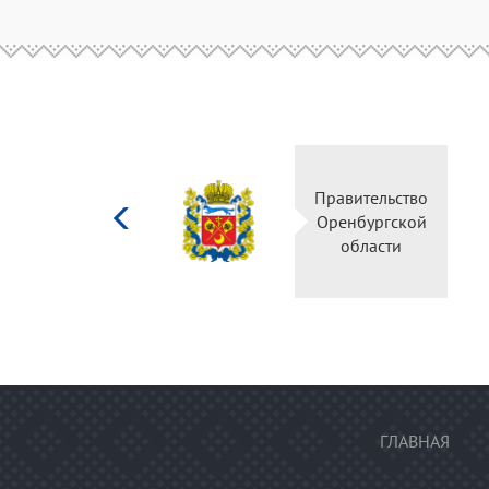
Министерство
Правительство
культуры
Оренбургской
Российской
области
федерации
ГЛАВНАЯ