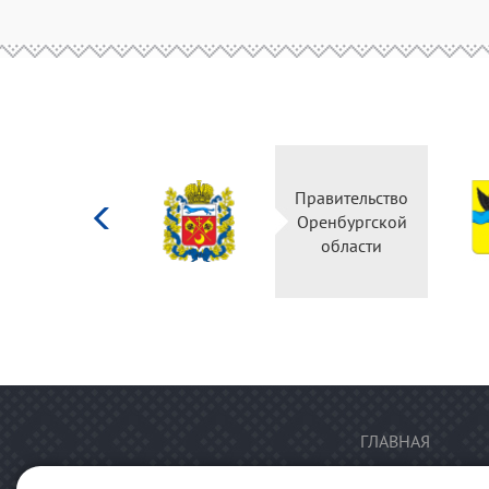
Министерство
Правительство
культуры
Оренбургской
Российской
области
федерации
ГЛАВНАЯ