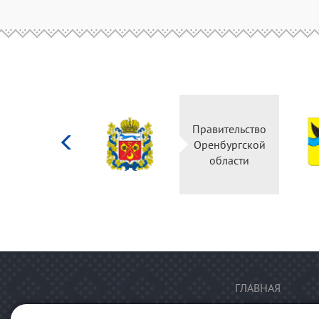
Министерство
Правительство
культуры
Оренбургской
Российской
области
федерации
ГЛАВНАЯ