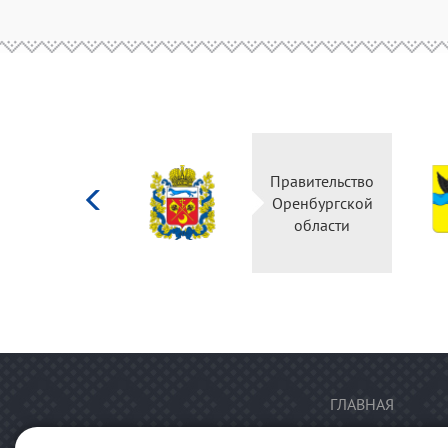
Министерство
Правительство
культуры
Оренбургской
Российской
области
федерации
ГЛАВНАЯ