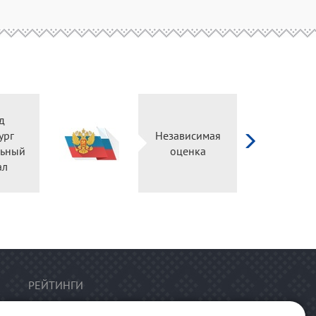
д
ург
Независимая
ьный
оценка
ал
РЕЙТИНГИ