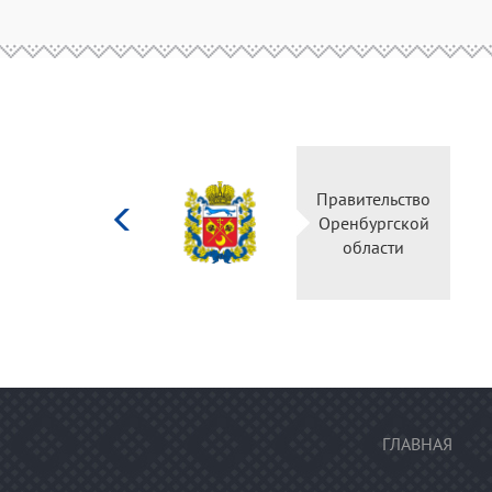
Министерство
Правительство
культуры
Оренбургской
Российской
области
федерации
ГЛАВНАЯ