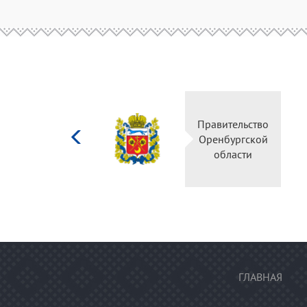
Министерство
Правительство
культуры
Оренбургской
Российской
области
федерации
ГЛАВНАЯ