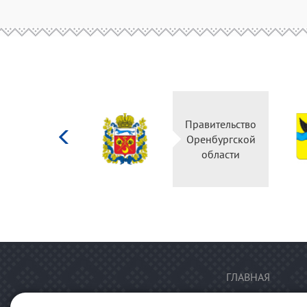
Министерство
Правительство
культуры
Оренбургской
Российской
области
федерации
ГЛАВНАЯ