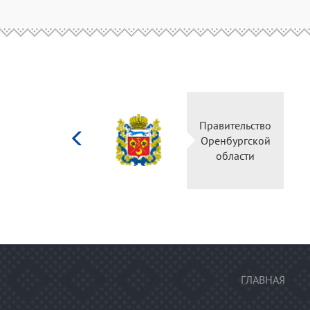
Министерство
Правительство
культуры
Оренбургской
Российской
области
федерации
ГЛАВНАЯ