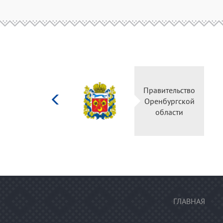
Министерство
Правительств
культуры
Оренбургско
Российской
области
федерации
ГЛАВНАЯ