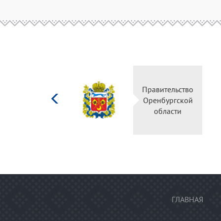
Министерство
Правительство
культуры
Оренбургской
Российской
области
федерации
ГЛАВНАЯ