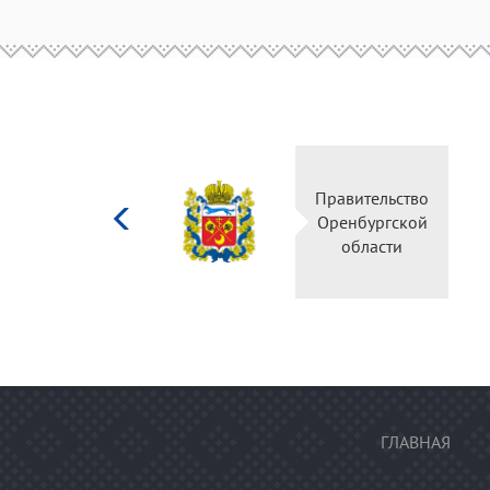
Министерство
Правительство
культуры
Оренбургской
Российской
области
федерации
ГЛАВНАЯ