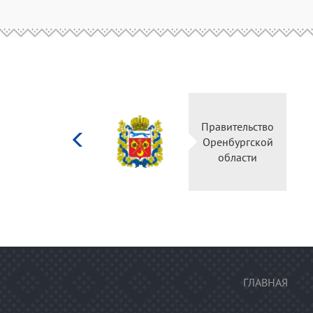
Министерство
Правительство
культуры
Оренбургской
Российской
области
федерации
ГЛАВНАЯ