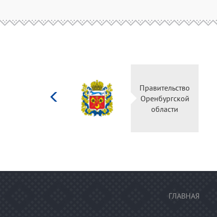
Министерство
Правительство
культуры
Оренбургской
Российской
области
федерации
ГЛАВНАЯ