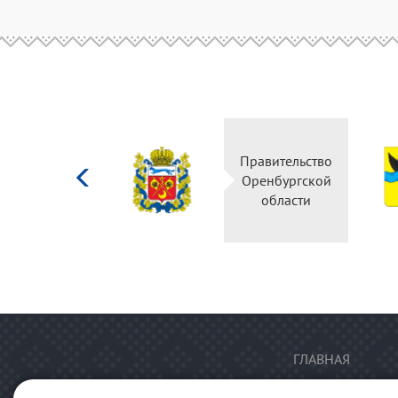
Министерство
Правительство
культуры
Оренбургской
Российской
области
федерации
ГЛАВНАЯ