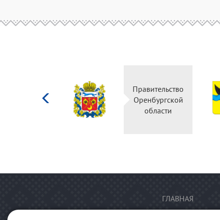
Министерство
Правительство
культуры
Оренбургской
Российской
области
федерации
ГЛАВНАЯ