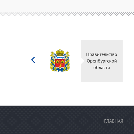
Министерство
Правитель
культуры
Оренбургс
Российской
област
федерации
ГЛАВНАЯ