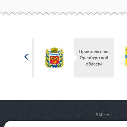
Министерство
культуры
Российской
федерации
ГЛАВНАЯ