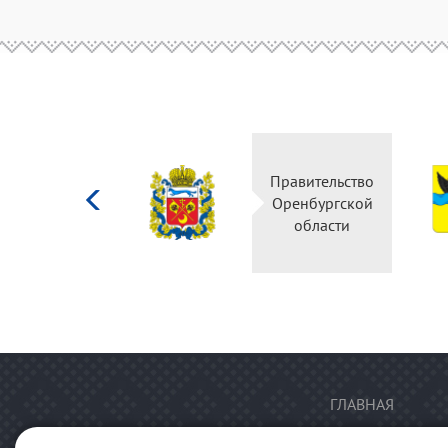
Министерство
Правительство
культуры
Оренбургской
Российской
области
федерации
ГЛАВНАЯ