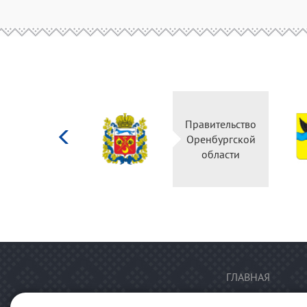
Министерство
Правительство
культуры
Оренбургской
Российской
области
федерации
ГЛАВНАЯ