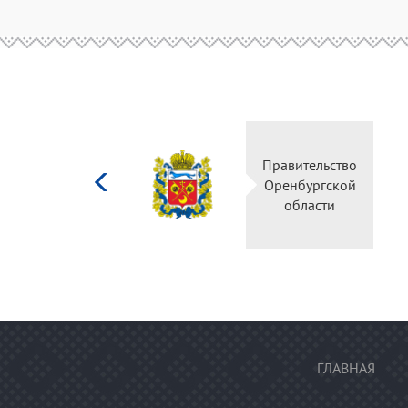
Министерство
Правительство
культуры
Оренбургской
Российской
области
федерации
ГЛАВНАЯ