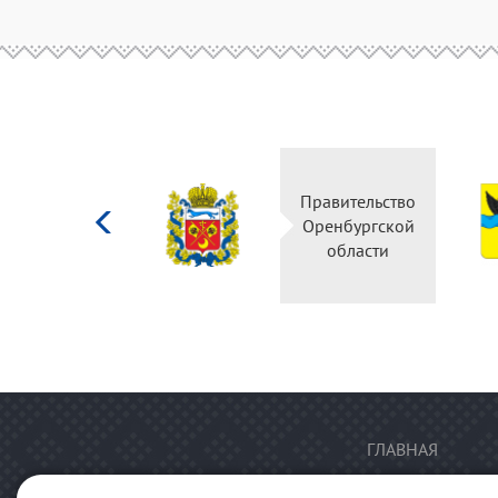
Министерство
Правительство
культуры
Оренбургской
Российской
области
федерации
ГЛАВНАЯ