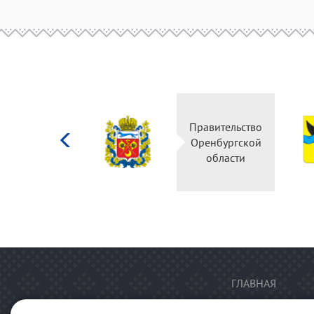
Министерство
Правительство
культуры
Оренбургской
Российской
области
федерации
ГЛАВНАЯ