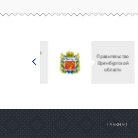
Министерство
культуры
Российской
федерации
ГЛАВНАЯ