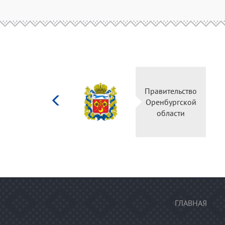
Министерство
Правительство
культуры
Оренбургской
Российской
области
федерации
ГЛАВНАЯ