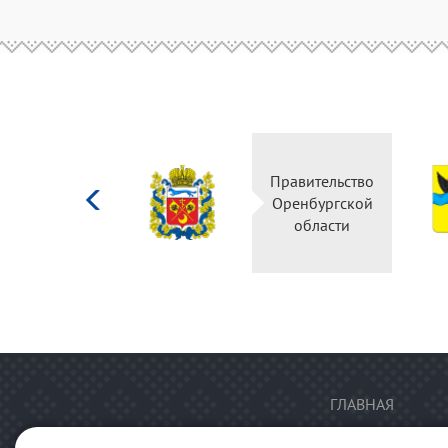
Министерство
Правительство
культуры
Оренбургской
Российской
области
федерации
ГЛАВНАЯ