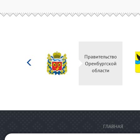
Министерство
Правительство
культуры
Оренбургской
Российской
области
федерации
ГЛАВНАЯ