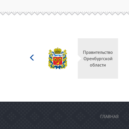
Министерство
Правительство
культуры
Оренбургской
Российской
области
федерации
ГЛАВНАЯ