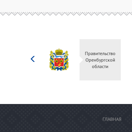
Министерство
Правительство
культуры
Оренбургской
Российской
области
федерации
ГЛАВНАЯ