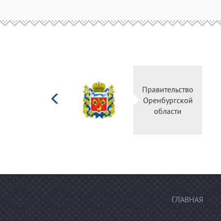
Министерство
Правительство
культуры
Оренбургской
Российской
области
федерации
ГЛАВНАЯ