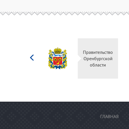
Министерство
Правительс
культуры
Оренбургск
Российской
области
федерации
ГЛАВНАЯ