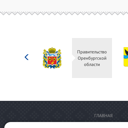
Министерство
Правительство
культуры
Оренбургской
Российской
области
федерации
ГЛАВНАЯ