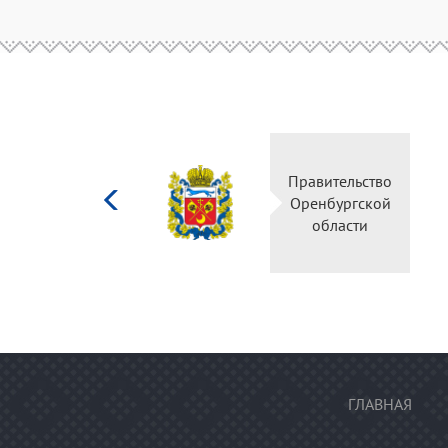
Министерство
Правительство
культуры
Оренбургской
Российской
области
федерации
ГЛАВНАЯ