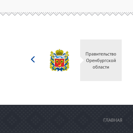
Министерство
Правительство
культуры
Оренбургской
Российской
области
федерации
ГЛАВНАЯ