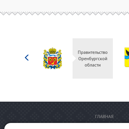
Министерство
Правительство
культуры
Оренбургской
Российской
области
федерации
ГЛАВНАЯ