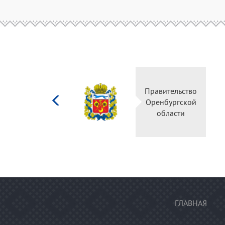
Министерство
Правительс
культуры
Оренбургск
Российской
области
федерации
ГЛАВНАЯ