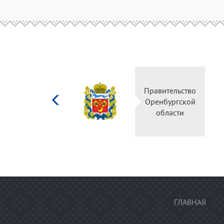
Министерство
Правительство
культуры
Оренбургской
Российской
области
федерации
ГЛАВНАЯ