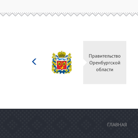
Министерство
Правительство
культуры
Оренбургской
Российской
области
федерации
ГЛАВНАЯ