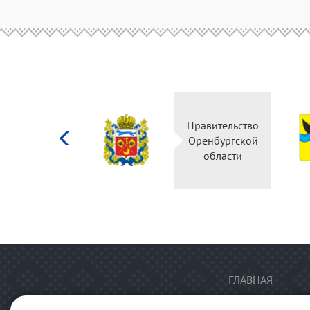
Министерство
Правительство
культуры
Оренбургской
Российской
области
федерации
ГЛАВНАЯ