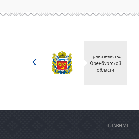
Министерство
Правительство
культуры
Оренбургской
Российской
области
федерации
ГЛАВНАЯ