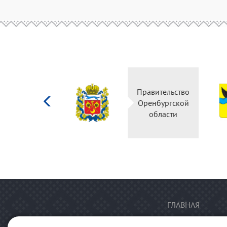
Министерство
Правительство
культуры
Оренбургской
Российской
области
федерации
ГЛАВНАЯ